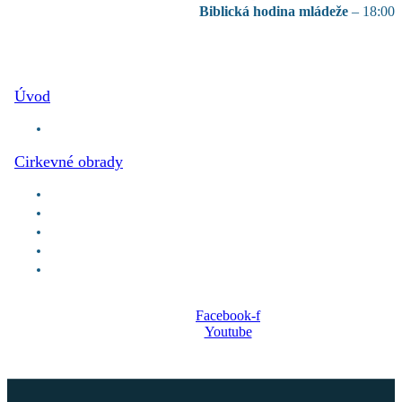
Biblická hodina mládeže
– 18:00
Úvod
Pravidelné Udalosti / Oznamy
Cirkevné obrady
Krst
Konfirmácia
Večera Pánova
Svadba
Pohreb
Facebook-f
Youtube