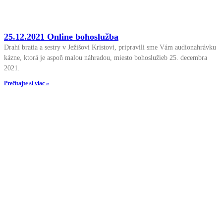
25.12.2021 Online bohoslužba
Drahí bratia a sestry v Ježišovi Kristovi, pripravili sme Vám audionahrávku
kázne, ktorá je aspoň malou náhradou, miesto bohoslužieb 25. decembra
2021.
Prečítajte si viac »