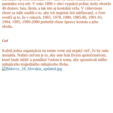
pamiatku svoj erb. V roku 1896 v obci vypukol požiar, kedy zhorelo
46 domov, fara, škola, a tak isto aj kostolná veža. V cirkevnom
zbore sa stále snažili o to, aby ich majetok bol udržiavaný, o čom
svedčí aj to, že v rokoch, 1965, 1978, 1980, 1985-86, 1991-93,
1994, 1995, 1999-2000 prebehli rôzne úpravy kostola a jeho
okolia.
Cieľ
Každá jedna organizácia na tomto svete má nejaký cieľ, čo by rada
dosiahla. Našim cieľom je to, aby sme boli živým spoločenstvom,
ktoré bude slúžiť a pomáhať ľudom k tomu, aby spoznávali nášho
milujúceho trojjediného milujúceho Boha.