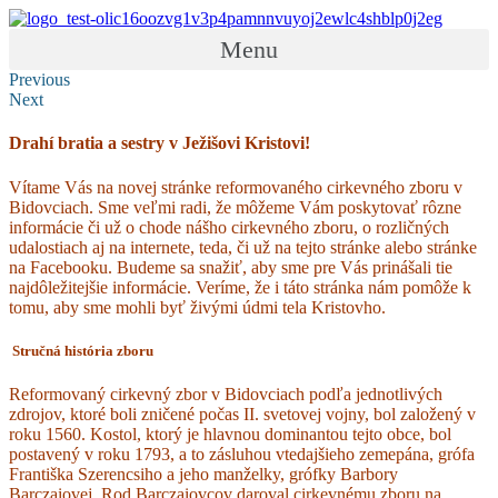
Menu
Previous
Next
Drahí bratia a sestry v Ježišovi Kristovi!
Vítame Vás na novej stránke reformovaného cirkevného zboru v
Bidovciach. Sme veľmi radi, že môžeme Vám poskytovať rôzne
informácie či už o chode nášho cirkevného zboru, o rozličných
udalostiach aj na internete, teda, či už na tejto stránke alebo stránke
na Facebooku. Budeme sa snažiť, aby sme pre Vás prinášali tie
najdôležitejšie informácie. Veríme, že i táto stránka nám pomôže k
tomu, aby sme mohli byť živými údmi tela Kristovho.
Stručná história zboru
Reformovaný cirkevný zbor v Bidovciach podľa jednotlivých
zdrojov, ktoré boli zničené počas II. svetovej vojny, bol založený v
roku 1560. Kostol, ktorý je hlavnou dominantou tejto obce, bol
postavený v roku 1793, a to zásluhou vtedajšieho zemepána, grófa
Františka Szerencsiho a jeho manželky, grófky Barbory
Barczaiovej. Rod Barczaiovcov daroval cirkevnému zboru na