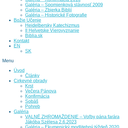
Galéria – Spomienková slávnosť 2009
Galéria – Zbierka Biblií
Galéria – Historické Fotografie
Božie Učenie
Heidelbersky Katechizmus
II Helvetske Vierovyznanie
Biblia.sk
Kontakt
EN
SK
Menu
Úvod
Články
Cirkevné obrady
Krst
Večera Pánova
Konfirmácia
Sobáš
Pohreb
Galéria
VALNÉ ZHROMAŽDENIE – Voľby pána farára
Jákóba Szélesa 2.6.2023
Galéria – Ekumenický modlitebný týždeň 2020