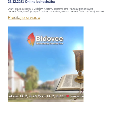
26.12.2021 Online bohoslužba
Drahí bratia a sestry v Ježišovi Kristovi, pripravili sme Vám audionahrávku
bohoslužieb, ktorá je aspoň malou náhradou, miesto bohoslužieb na Druhý sviatok
Prečítajte si viac »