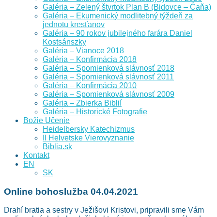
Galéria – Zelený štvrtok Plan B (Bidovce – Čaňa)
Galéria – Ekumenický modlitebný týždeň za
jednotu kresťanov
Galéria – 90 rokov jubilejného farára Daniel
Kostsánszky
Galéria – Vianoce 2018
Galéria – Konfirmácia 2018
Galéria – Spomienková slávnosť 2018
Galéria – Spomienková slávnosť 2011
Galéria – Konfirmácia 2010
Galéria – Spomienková slávnosť 2009
Galéria – Zbierka Biblií
Galéria – Historické Fotografie
Božie Učenie
Heidelbersky Katechizmus
II Helvetske Vierovyznanie
Biblia.sk
Kontakt
EN
SK
Online bohoslužba 04.04.2021
Drahí bratia a sestry v Ježišovi Kristovi, pripravili sme Vám