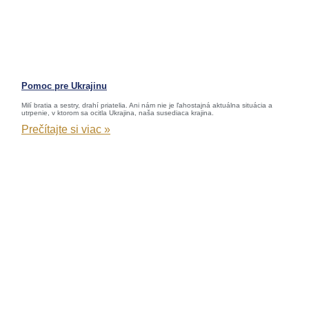
Pomoc pre Ukrajinu
Milí bratia a sestry, drahí priatelia. Ani nám nie je ľahostajná aktuálna situácia a
utrpenie, v ktorom sa ocitla Ukrajina, naša susediaca krajina.
Prečítajte si viac »