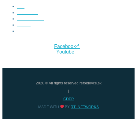
Krst
Konfirmácia
Večera Pánova
Svadba
Pohreb
Facebook-f
Youtube
2020 © All rights reserved refbidovce.sk
|
GDPR
MADE WITH
BY
RT_NETWORKS