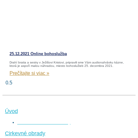
25.12.2021 Online bohoslužba
Drahí bratia a sestry v Ježišovi Kristovi, pripravili sme Vám audionahrávku kázne,
ktorá je aspoň malou náhradou, miesto bohoslužieb 25. decembra 2021.
Prečítajte si viac »
Úvod
Pravidelné Udalosti / Oznamy
Cirkevné obrady