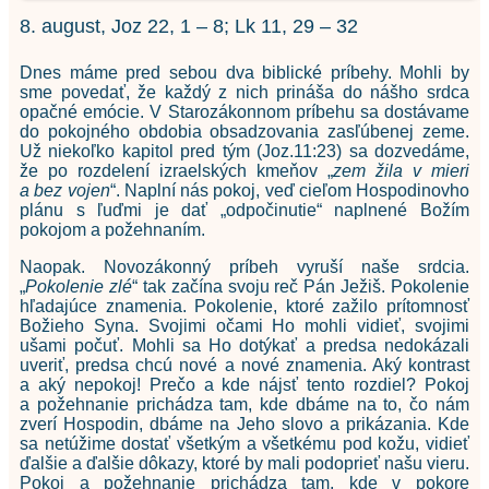
8. august, Joz 22, 1 – 8; Lk 11, 29 – 32
Dnes máme pred sebou dva biblické príbehy. Mohli by
sme povedať, že každý z nich prináša do nášho srdca
opačné emócie. V Starozákonnom príbehu sa dostávame
do pokojného obdobia obsadzovania zasľúbenej zeme.
Už niekoľko kapitol pred tým (Joz.11:23) sa dozvedáme,
že po rozdelení izraelských kmeňov „
zem žila v mieri
a bez vojen
“. Naplní nás pokoj, veď cieľom Hospodinovho
plánu s ľuďmi je dať „odpočinutie“ naplnené Božím
pokojom a požehnaním.
Naopak. Novozákonný príbeh vyruší naše srdcia.
„
Pokolenie zlé
“ tak začína svoju reč Pán Ježiš. Pokolenie
hľadajúce znamenia. Pokolenie, ktoré zažilo prítomnosť
Božieho Syna. Svojimi očami Ho mohli vidieť, svojimi
ušami počuť. Mohli sa Ho dotýkať a predsa nedokázali
uveriť, predsa chcú nové a nové znamenia. Aký kontrast
a aký nepokoj! Prečo a kde nájsť tento rozdiel? Pokoj
a požehnanie prichádza tam, kde dbáme na to, čo nám
zverí Hospodin, dbáme na Jeho slovo a prikázania. Kde
sa netúžime dostať všetkým a všetkému pod kožu, vidieť
ďalšie a ďalšie dôkazy, ktoré by mali podoprieť našu vieru.
Pokoj a požehnanie prichádza tam, kde v pokore