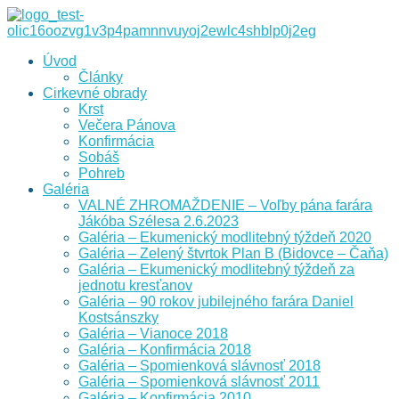
Úvod
Články
Cirkevné obrady
Krst
Večera Pánova
Konfirmácia
Sobáš
Pohreb
Galéria
VALNÉ ZHROMAŽDENIE – Voľby pána farára
Jákóba Szélesa 2.6.2023
Galéria – Ekumenický modlitebný týždeň 2020
Galéria – Zelený štvrtok Plan B (Bidovce – Čaňa)
Galéria – Ekumenický modlitebný týždeň za
jednotu kresťanov
Galéria – 90 rokov jubilejného farára Daniel
Kostsánszky
Galéria – Vianoce 2018
Galéria – Konfirmácia 2018
Galéria – Spomienková slávnosť 2018
Galéria – Spomienková slávnosť 2011
Galéria – Konfirmácia 2010